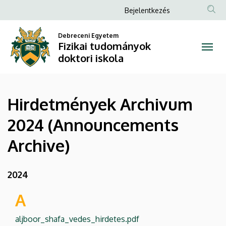
Hirdetmények
Ugrás
Anonim
Bejelentkezés
a
Felhasználói
Archivum
tartalomra
Debreceni Egyetem
fiók
Fizikai tudományok
2024
menüje
doktori iskola
(Announcements
Archive)
Hirdetmények Archivum
|
2024 (Announcements
Fizikai
Archive)
tudományok
doktori
2024
iskola
A
aljboor_shafa_vedes_hirdetes.pdf