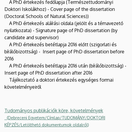
A PhD értekezés fedőlapja (Természettudományi
Doktori Iskolákhoz) - Cover page of the dissertation
(Doctoral Schools of Natural Sciences))
A PhD értekezés aláírási oldala (jelölt és a témavezető
nyilatkozata) - Signature page of PhD dissertation (by
candidate and supervisor)
A PhD értekezés betétlapja 2016 előtt (szigorlati és
bírálóbizottság) - Insert page of PhD dissertation before
2016
A PhD értekezés betétlapja 2016 után (bírálóbizottság) -
Insert page of PhD dissertation after 2016
Tájékoztató a doktori értekezés egységes formai
követelményeiről
Tudományos publikációk köre, követelmények
(Debreceni Egyetem/Címlap/TUDOMÁNY/DOKTORI
KÉPZÉS/Letölthető dokumentumok oldalról)