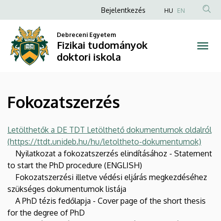
Fokozatszerzés
Ugrás
Anonim
Bejelentkezés
HU
EN
a
Felhasználói
|
tartalomra
Debreceni Egyetem
fiók
Fizikai tudományok
Fizikai
menüje
doktori iskola
tudományok
doktori
Fokozatszerzés
iskola
Letölthetők a DE TDT Letölthető dokumentumok oldalról
(https://ttdt.unideb.hu/hu/letoltheto-dokumentumok)
Nyilatkozat a fokozatszerzés elindításához - Statement
to start the PhD procedure (ENGLISH)
Fokozatszerzési illetve védési eljárás megkezdéséhez
szükséges dokumentumok listája
A PhD tézis fedőlapja - Cover page of the short thesis
for the degree of PhD