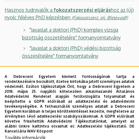
Hasznos tudnivalók a
fokozatszerzési eljárás
hoz az (új)
nyolc féléves PhD képzésben
(Fokozatszerz_elj_8felev.pdf)
"Javaslat a doktori (PhD) komplex vizsga
bizottság összetételére" formanyomtatvány
"Javaslat a doktori (PhD) védési bizottság
összetételére" formanyomtatvány
A Debreceni Egyetem kiemelt fontosságúnak tartja a
rendelkezésére bocsátott, illetve birtokába jutott személyes adatok
védelmét. Ezúton tájékoztatjuk Önt, hogy a Debreceni Egyetem a
Hasznos tudnivalók a
fokozatszerzési eljárás
hoz a
2018. május 25. napjától kötelezően alkalmazandó Általános
Adatvédelmi Rendelet alapján felülvizsgálta folyamatait és
(régi) hat féléves PhD képzésben
beépítette a GDPR előírásait az adatkezelési és adatvédelmi
(Fokozatszerz_elj_6felev.pdf)
tevékenységébe. A felhasználók személyes adatait a Debreceni
Egyetem korábban is teljes körültekintéssel kezelte, megfelelve az
érvényben lévő adatkezelési szabályozásoknak. A GDPR előírásait
"Javaslat a doktori (PhD) szigorlati bizottság
követve frissítettük Adatvédelmi Tájékoztatónkat, amelyet az
összetételére" formanyomtatvány
alábbi linkre kattintva olvashat el:
Adatkezelési tájékoztató.
DE
Kancellária WAV Központ
"Javaslat a doktori (PhD) védési bizottság
További információk