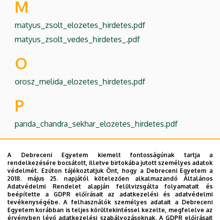
M
matyus_zsolt_elozetes_hirdetes.pdf
matyus_zsolt_vedes_hirdetes_.pdf
O
orosz_melida_elozetes_hirdetes.pdf
P
panda_chandra_sekhar_elozetes_hirdetes.pdf
SZ
A Debreceni Egyetem kiemelt fontosságúnak tartja a
rendelkezésére bocsátott, illetve birtokába jutott személyes adatok
szuszik_csanad_vedes_hirdetes.pdf
védelmét. Ezúton tájékoztatjuk Önt, hogy a Debreceni Egyetem a
2018. május 25. napjától kötelezően alkalmazandó Általános
S
Adatvédelmi Rendelet alapján felülvizsgálta folyamatait és
beépítette a GDPR előírásait az adatkezelési és adatvédelmi
tevékenységébe. A felhasználók személyes adatait a Debreceni
soltesz_tibor_elozetes_hirdetes.pdf
Egyetem korábban is teljes körültekintéssel kezelte, megfelelve az
érvényben lévő adatkezelési szabályozásoknak. A GDPR előírásait