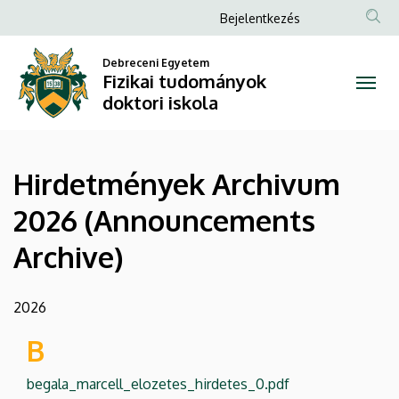
Hirdetmények
Ugrás
Anonim
Bejelentkezés
a
Felhasználói
Archivum
tartalomra
Debreceni Egyetem
fiók
Fizikai tudományok
2026
menüje
doktori iskola
(Announcements
Archive)
Hirdetmények Archivum
|
2026 (Announcements
Fizikai
Archive)
tudományok
doktori
2026
iskola
B
begala_marcell_elozetes_hirdetes_0.pdf